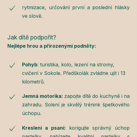
rytmizace, určování první a poslední hlásky
ve slově.
Jak dítě podpořit?
Nejlépe hrou a přirozenými podněty:
Pohyb
: turistika, kolo, lezení na stromy,
cvičení v Sokole. Předškolák zvládne ujít i 13
kilometrů.
Jemná motorika:
zapojte dítě do kuchyně i na
zahradu. Solení je skvělý trénink špetkového
úchopu.
Kreslení a psaní:
korigujte správný úchop
pastelky, nabízejte kvalitní pastelky s