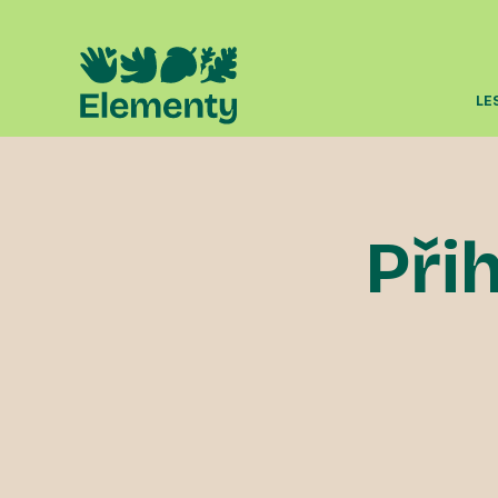
LE
Přih