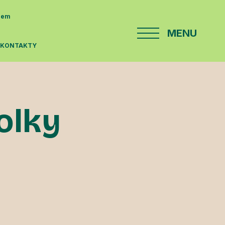
enem
MENU
E
KONTAKTY
kolky