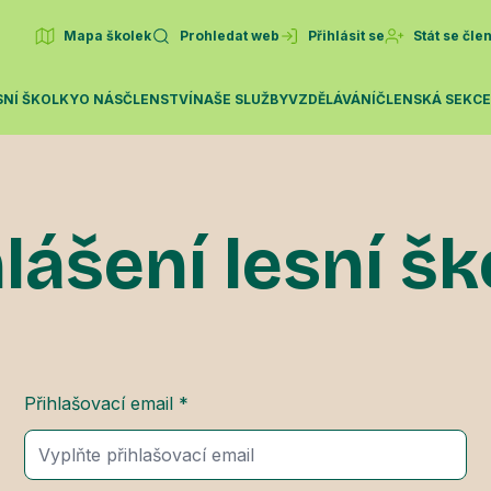
Mapa školek
Prohledat web
Přihlásit se
Stát se čl
SNÍ ŠKOLKY
O NÁS
ČLENSTVÍ
NAŠE SLUŽBY
VZDĚLÁVÁNÍ
ČLENSKÁ SEKC
lášení lesní š
Přihlašovací email *