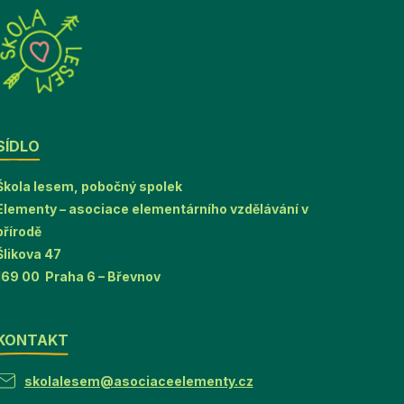
SÍDLO
Škola lesem, pobočný spolek
Elementy – asociace elementárního vzdělávání v
přírodě
Šlikova 47
169 00 Praha 6 – Břevnov
KONTAKT
skolalesem@asociaceelementy.cz