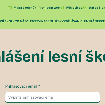
Mapa školek
Prohledat web
Přihlásit se
Stát se čl
SNÍ ŠKOLKY
O NÁS
ČLENSTVÍ
NAŠE SLUŽBY
VZDĚLÁVÁNÍ
ČLENSKÁ SEKC
lášení lesní š
Přihlašovací email *