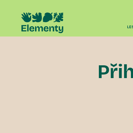
LE
Přih