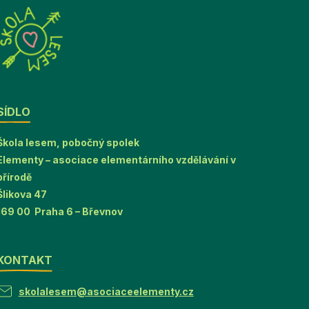
SÍDLO
Škola lesem, pobočný spolek
Elementy – asociace elementárního vzdělávání v
přírodě
Šlikova 47
169 00 Praha 6 – Břevnov
KONTAKT
skolalesem@asociaceelementy.cz