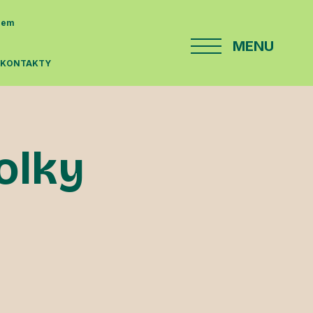
enem
MENU
E
KONTAKTY
kolky