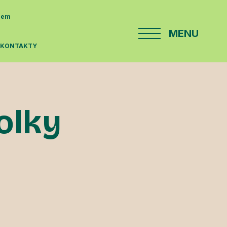
enem
MENU
E
KONTAKTY
kolky