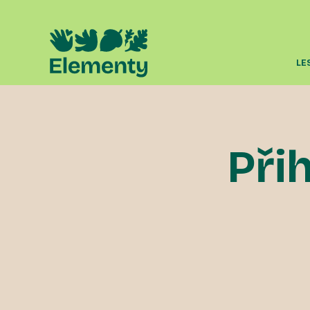
LE
Přih