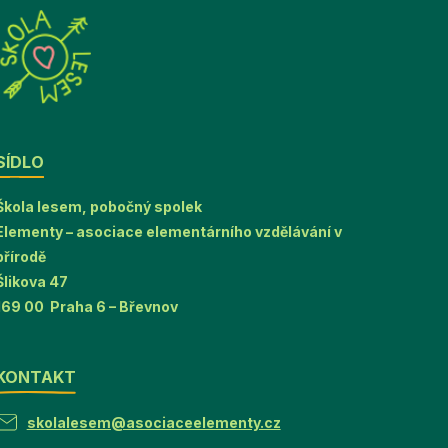
SÍDLO
Škola lesem, pobočný spolek
Elementy – asociace elementárního vzdělávání v
přírodě
Šlikova 47
169 00 Praha 6 – Břevnov
KONTAKT
skolalesem@asociaceelementy.cz