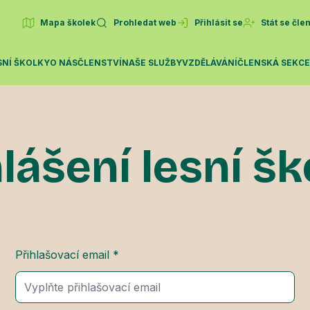
Mapa školek
Prohledat web
Přihlásit se
Stát se čl
SNÍ ŠKOLKY
O NÁS
ČLENSTVÍ
NAŠE SLUŽBY
VZDĚLÁVÁNÍ
ČLENSKÁ SEKC
lášení lesní š
Přihlašovací email *