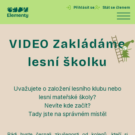
Přihlásit se
Stát se členem
VIDEO Zakládáme
lesní školku
Uvažujete o založení lesního klubu nebo
lesní mateřské školy?
Nevíte kde začít?
Tady jste na správném místě!
Rádi byste čerpali zkušenosti od kolegů, kteří si