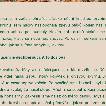
nka jsem začala přinášet Lišácké učení hned po prvním
 kruhu jsem mlčky naslouchala zpěvu ptáků kolem nás.
edno ucho a poslouchaly. Nevím, kolik druhů ptáků jsme te
kamžiku, který se nedá naplánovat. Po dalším setkání js
o, jak se zvířata pohybují, jak loví.
čení je dechberoucí. A to doslova.
ali chůzi lišky, ale neřekli jsme si, o které zvíře jde. D
e viděli hada, žábu, stopy kopýtek a krvavou skvrnu. D
. A to cesta teprve začala. Po svačině jsme řezbali – byl u
dnou zvolal, že našel stopu. Všichni se seběhli. Kája uka
 noha srny. Zakreslili jsme nález do mého deníku. Mysleli 
ohu kreslili na papír a začali přemýšlet, jak se pod zem d