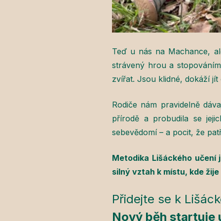
Teď u nás na Machance, ale
strávený hrou a stopováním. 
zvířat. Jsou klidné, dokáží j
Rodiče nám pravidelně dávají
přírodě a probudila se jej
sebevědomí – a pocit, že pa
Metodika Lišáckého učení j
silný vztah k místu, kde žij
Přidejte se k Lišác
Nový běh startuje 