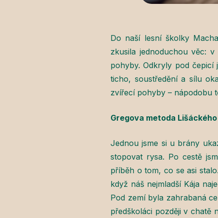
Do naší lesní školky Macha
zkusila jednoduchou věc: v
pohyby. Odkryly pod čepicí j
ticho, soustředění a sílu o
zvířecí pohyby – nápodobu toh
Gregova metoda Lišáckého u
Jednou jsme si u brány ukazov
stopovat rysa. Po cestě jsm
příběh o tom, co se asi stalo
když náš nejmladší Kája naje
Pod zemí byla zahrabaná celá
předškoláci později v chatě n