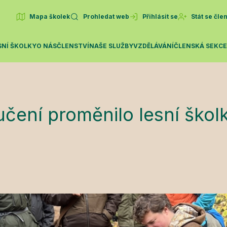
Mapa školek
Prohledat web
Přihlásit se
Stát se čl
SNÍ ŠKOLKY
O NÁS
ČLENSTVÍ
NAŠE SLUŽBY
VZDĚLÁVÁNÍ
ČLENSKÁ SEKC
učení proměnilo lesní šk