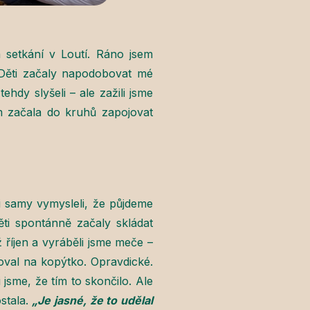
 setkání v Loutí. Ráno jsem
 Děti začaly napodobovat mé
hdy slyšeli – ale zažili jsme
em začala do kruhů zapojovat
ěti samy vymysleli, že půjdeme
ěti spontánně začaly skládat
ž říjen a vyráběli jsme meče –
zoval na kopýtko. Opravdické.
jsme, že tím to skončilo. Ale
ostala.
„Je jasné, že to udělal