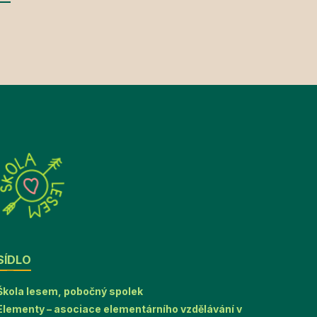
SÍDLO
Škola lesem, pobočný spolek
Elementy – asociace elementárního vzdělávání v