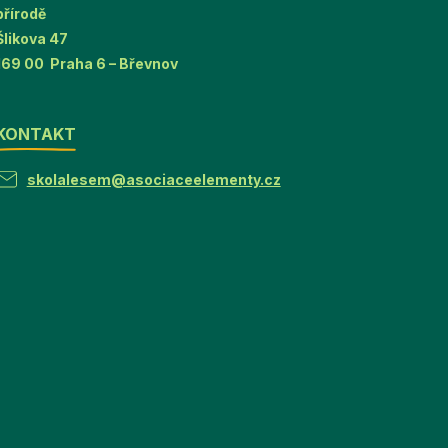
přírodě
Šlikova 47
169 00 Praha 6 – Břevnov
KONTAKT
skolalesem@asociaceelementy.cz