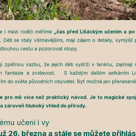
 i mezi rodiči měříme
„čas před Lišáckým učením a po
Děti se staly všímavějšími, mají zájem o detaily, vymýšlí p
ít dlouhou cestu a pozorovat stopy.
 zpětnou vazbu, že jejich děti vydrží v terénu, zajímají 
ich fantazie a zvídavost. S každým dalším setkáním L
třím do světa původních obyvatel. Byť možná jen přeneseně
e pro mě více než praktický návod. Je to magické spoj
e a zároveň hluboký vhled do přírody.
kému učení i vy
už 26. března a stále se můžete
přihlás