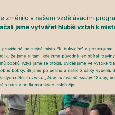
se změnilo v našem vzdělávacím progr
ačali jsme vytvářet hlubší vztah k míst
 pravidelně na stejné místo “K bukvicím” a pozorujeme,
olik, že jsme si tam, kde jsme původně jen sbírali travin
ruhů bobků. Když jsme se otočili, uviděli jsme ve vysoké t
obné bobky. Šli jsme po pěšině a náhle z dálky vyběhli. 
aslých dětí se ozvalo:
„Wow, oni vážně existují."
Stopy, bob
ré s námi v podkomorských lesích žije.