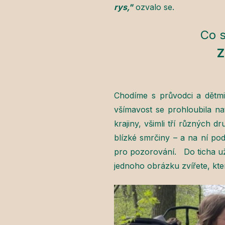
rys,"
ozvalo se.
Co 
Z
Chodíme s průvodci a dětmi
všímavost se prohloubila nat
krajiny, všimli tří různých d
blízké smrčiny – a na ní pod
pro pozorování. Do ticha už
jednoho obrázku zvířete, kte