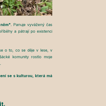
 něm"
. Panuje vyvážený čas
říběhy a pátrají po existenci
se o to, co se děje v lese, v
išácké komunity rostlo moje
.
ení se s kulturou, která má
it
.