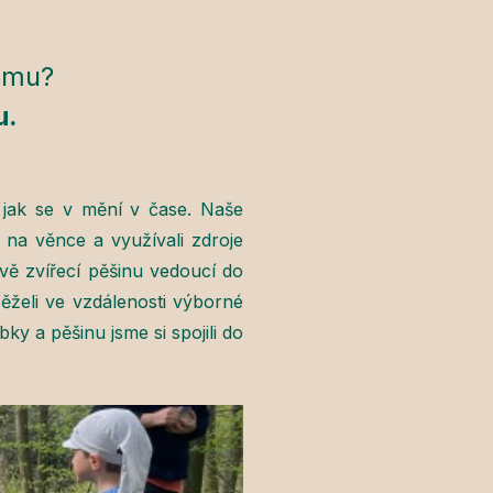
amu?
u.
 jak se v mění v čase. Naše
y na věnce a využívali zdroje
rávě zvířecí pěšinu vedoucí do
Běželi ve vzdálenosti výborné
ky a pěšinu jsme si spojili do