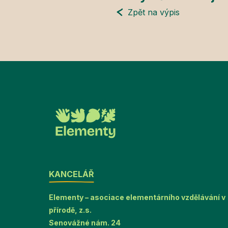
Zpět na výpis
KANCELÁŘ
Elementy – asociace elementárního vzdělávání v
přírodě, z.s.
Senovážné nám. 24