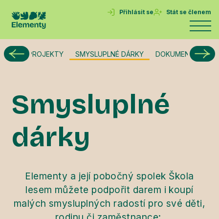
Přihlásit se
Stát se členem
LITY
PROJEKTY
SMYSLUPLNÉ DÁRKY
DOKUMENTY A VÝ
Smysluplné
dárky
Elementy a její pobočný spolek Škola
lesem můžete podpořit darem i koupí
malých smysluplných radostí pro své děti,
rodinu či zaměstnance: