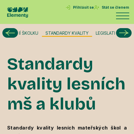
Přihlásit se
Stát se členem
ÁME LESNÍ ŠKOLKU
STANDARDY KVALITY
LEGISLATIVA
ME
Standardy
kvality lesních
mš a klubů
Standardy kvality lesních mateřských škol a