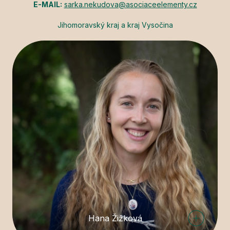
E-MAIL:
sarka.nekudova@asociaceelementy.cz
Jihomoravský kraj a kraj Vysočina
Hana Žižková