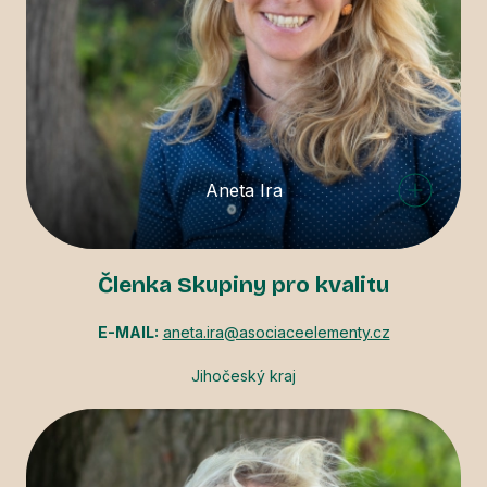
Aneta Ira
Členka Skupiny pro kvalitu
E-MAIL:
aneta.ira@asociaceelementy.cz
Jihočeský kraj