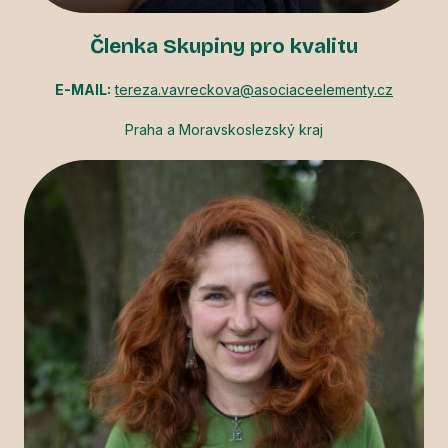
Členka Skupiny pro kvalitu
E-MAIL:
tereza.vavreckova@asociaceelementy.cz
Praha a Moravskoslezský kraj