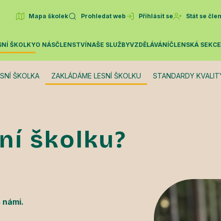
Mapa školek
Prohledat web
Přihlásit se
Stát se čl
SNÍ ŠKOLKY
O NÁS
ČLENSTVÍ
NAŠE SLUŽBY
VZDĚLÁVÁNÍ
ČLENSKÁ SEKC
ESNÍ ŠKOLKA
ZAKLÁDÁME LESNÍ ŠKOLKU
STANDARDY KVALIT
ní školku?
s námi.