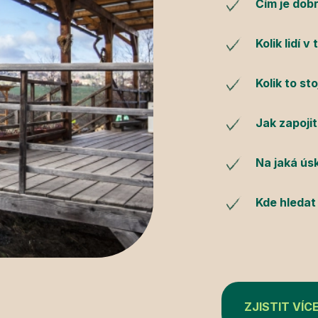
Čím je dobr
Kolik lidí 
Kolik to sto
Jak zapojit
Na jaká úsk
Kde hledat
ZJISTIT VÍC