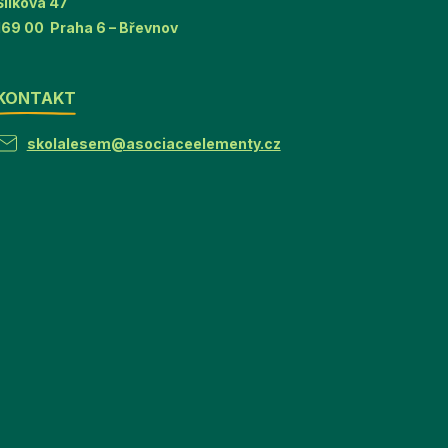
Šlikova 47
169 00 Praha 6 – Břevnov
KONTAKT
skolalesem@asociaceelementy.cz