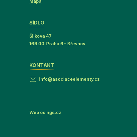
Mapa
SÍDLO
Šlikova 47
169 00 Praha 6 – Břevnov
KONTAKT
info@asociaceelementy.cz
Web od
ngs.cz