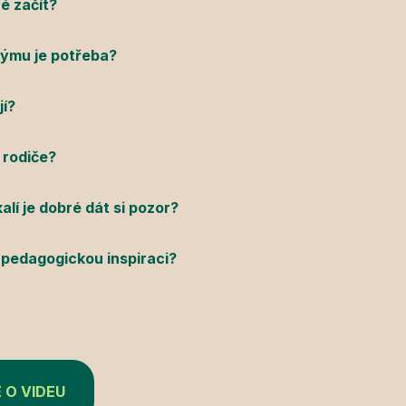
é začít?
v týmu je potřeba?
jí?
 rodiče?
alí je dobré dát si pozor?
 pedagogickou inspiraci?
E O VIDEU