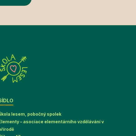
SÍDLO
Škola lesem, pobočný spolek
Elementy – asociace elementárního vzdělávání v
přírodě