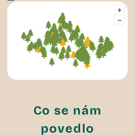
+
–
Co se nám
povedlo