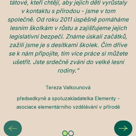
tátové, kteří chtějí, aby jejich děti vyrůstaly
v kontaktu s přírodou - jsme v tom
St
společně. Od roku 2011 úspěšně pomáháme
ná
lesním školkám v růstu a zajišťujeme jejich
legislativní bezpečí. Známe úskalí začátků,
zažili jsme je s desítkami školek. Čím dříve
po
se k nám připojíte, tím více práce si můžete
ušetřit. Jste srdečně zváni do velké lesní
rodiny.”
Tereza Valkounová
předsedkyně a spoluzakladatelka Elementy -
asociace elementárního vzdělávání v přírodě