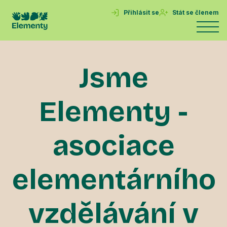
Přihlásit se
Stát se členem
Jsme
Elementy -
asociace
elementárního
vzdělávání v