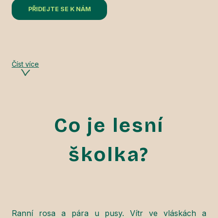
PŘIDEJTE SE K NÁM
Číst více
Co je lesní
školka?
Ranní rosa a pára u pusy. Vítr ve vláskách a