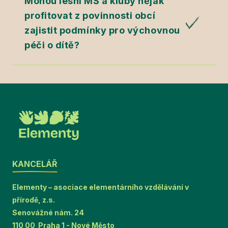
Mohou lesní MŠ a kluby nějak
profitovat z povinnosti obcí
zajistit podmínky pro výchovnou
péči o dítě?
KANCELÁŘ
Elementy – asociace elementárního vzdělávání v
přírodě, z.s.
Senovážné nám. 24
110 00 Praha 1 - Nové Město