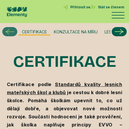
Přihlásit se
Stát se členem
CERTIFIKACE
KONZULTACE NA MÍRU
LESNÍ ZPRÁ
CERTIFIKACE
Certifikace podle
Standardů kvality lesních
mateřských škol a klubů
je cestou k dobré lesní
školce. Pomáhá školkám upevnit to, co už
dělají dobře, a objevovat nové možnosti
rozvoje. Součástí hodnocení je také prověření,
jak školka naplňuje principy EVVO –