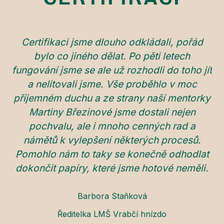
Certifikaci jsme dlouho odkládali, pořád
C
bylo co jiného dělat. Po pěti letech
fungování jsme se ale už rozhodli do toho jít
a nelitovali jsme. Vše proběhlo v moc
příjemném duchu a ze strany naší mentorky
Dě
Martiny Březinové jsme dostali nejen
pochvalu, ale i mnoho cenných rad a
námětů k vylepšení některých procesů.
Pomohlo nám to taky se konečně odhodlat
dokončit papíry, které jsme hotové neměli.
Barbora Staňková
Ředitelka LMŠ Vrabčí hnízdo