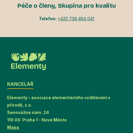
Péče o členy, Skupina pro kvalitu
Telefon:
+420 739 464 041
KANCELÁŘ
Elementy – asociace elementárního vzdělávání v
přírodě, z.s.
Senovážné nám. 24
110 00 Praha 1 - Nové Město
Mapa