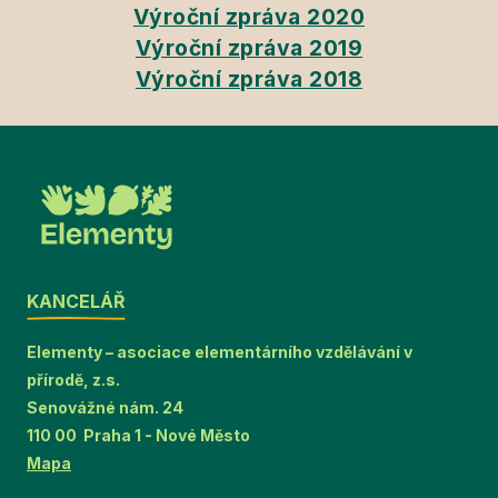
Výroční zpráva 2020
Výroční zpráva 2019
Výroční zpráva 2018
KANCELÁŘ
Elementy – asociace elementárního vzdělávání v
přírodě, z.s.
Senovážné nám. 24
110 00 Praha 1 - Nové Město
Mapa