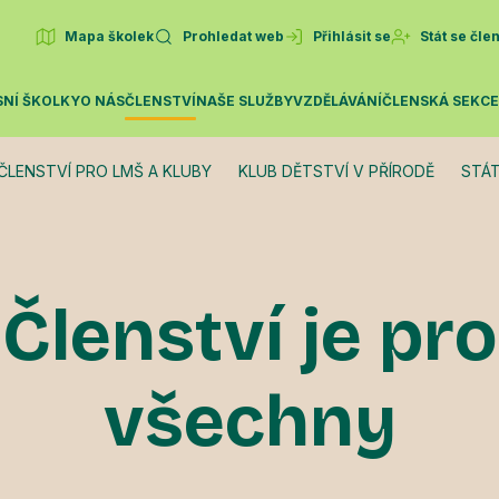
Mapa školek
Prohledat web
Přihlásit se
Stát se čl
SNÍ ŠKOLKY
O NÁS
ČLENSTVÍ
NAŠE SLUŽBY
VZDĚLÁVÁNÍ
ČLENSKÁ SEKC
ČLENSTVÍ PRO LMŠ A KLUBY
KLUB DĚTSTVÍ V PŘÍRODĚ
STÁT
Členství je pro
všechny