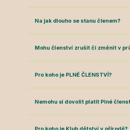
Na jak dlouho se stanu členem?
Mohu členství zrušit či změnit v p
Pro koho je PLNÉ ČLENSTVÍ?
Nemohu si dovolit platit Plné člens
Pro koho je Klub dětství v přírodě?