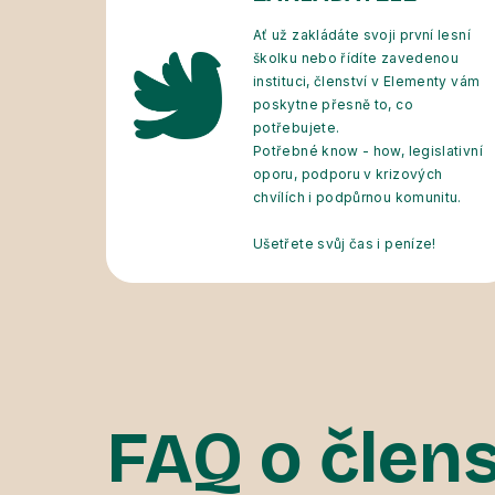
Ať už zakládáte svoji první lesní
školku nebo řídíte zavedenou
instituci, členství v Elementy vám
poskytne přesně to, co
potřebujete.
Potřebné know - how, legislativní
oporu, podporu v krizových
chvílích i podpůrnou komunitu.
Ušetřete svůj čas i peníze!
FAQ o člens