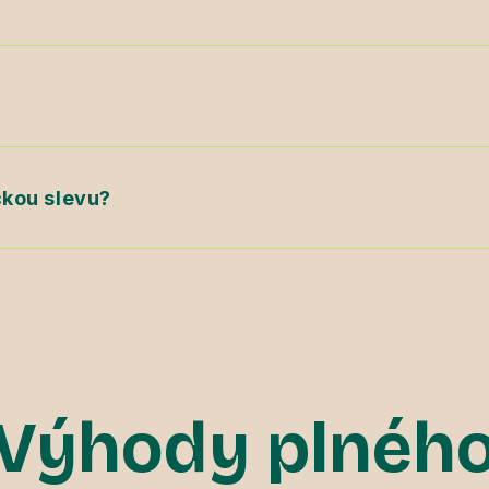
kou slevu?
Výhody plnéh