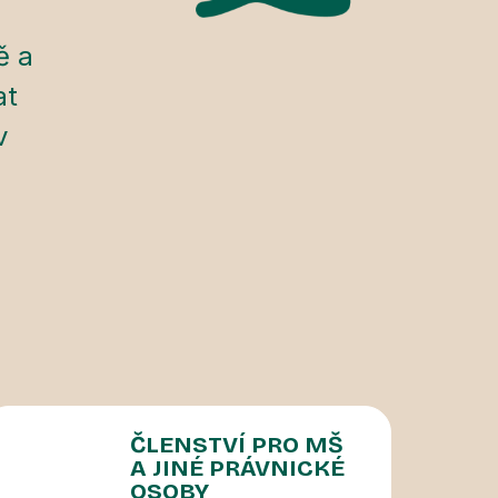
ě a
at
v
ČLENSTVÍ PRO MŠ
A JINÉ PRÁVNICKÉ
OSOBY