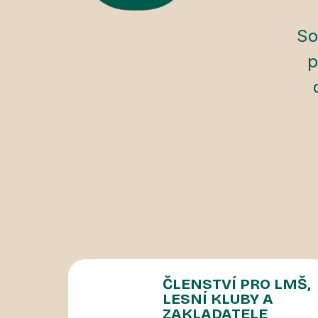
So
p
ČLENSTVÍ PRO LMŠ,
LESNÍ KLUBY A
ZAKLADATELE