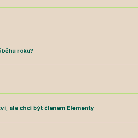
růběhu roku?
tví, ale chci být členem Elementy