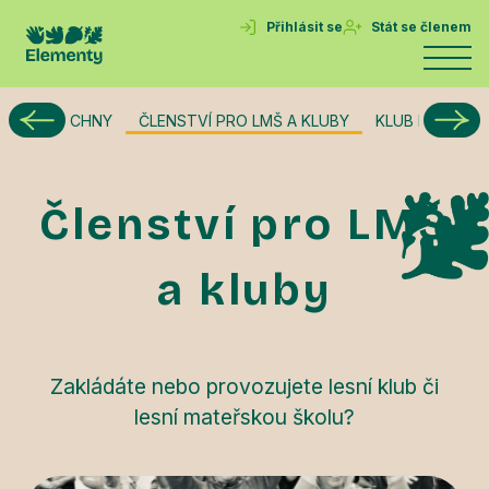
Přihlásit se
Stát se členem
E PRO VŠECHNY
ČLENSTVÍ PRO LMŠ A KLUBY
KLUB DĚTSTVÍ 
Členství pro LMŠ
a kluby
Zakládáte nebo provozujete lesní klub či
lesní mateřskou školu?