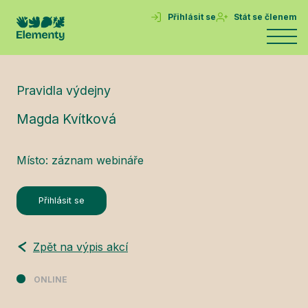
Přihlásit se
Stát se členem
Pravidla výdejny
Magda Kvítková
Místo: záznam webináře
Přihlásit se
Zpět na výpis akcí
ONLINE