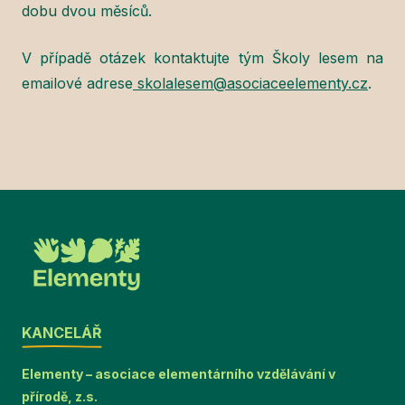
dobu dvou měsíců.
V případě otázek kontaktujte tým Školy lesem na
emailové adrese
skolalesem@asociaceelementy.cz
.
KANCELÁŘ
Elementy – asociace elementárního vzdělávání v
přírodě, z.s.