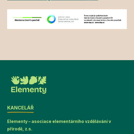
KANCELÁŘ
Elementy – asociace elementárního vzdělávání v
přírodě, z.s.