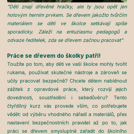
"Děti znají dřevěné hračky, ale ty jsou opět jen
hotovým herním prvkem. Se dřevem jakožto tvůrčím
materiálem se děti ve školce setkávají spíše
sporadicky. Záleží na entuziasmu pedagogů a
odvaze ředitelek, zda se dřevem začnou pracovat"
Práce se dřevem do školky patří!
Toužíte po tom, aby děti ve vaší školce mohly tvořit
rukama, používat skutečné nástroje a zároveň se
učily pracovat bezpečně? Chcete dětem nabídnout
zážitek z opravdové práce, který rozvíjí jejich
dovednosti, soustředění i sebedůvěru? Tento
čtyřdílný kurz vás provede vším, co potřebujete
vědět: od výběru vhodného nářadí a materiálů, přes
nastavení bezpečnostních pravidel až po to, jak
práci se dřevem smysluplně zařadit do školního