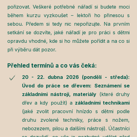
pořizovat. Veškeré potřebné nářadí si budete moci
během kurzu vyzkoušet – lektoři ho přinesou s
sebou. Předem si tedy nic nepořizujte. Na prvním
setkání se dozvíte, jaké nářadí je pro práci s dětmi
opravdu vhodné, kde si ho můžete pořídit a na co si
při výběru dát pozor.
Přehled termínů a co vás čeká:
20 - 22. dubna 2026 (pondělí - středa):
Úvod do práce se dřevem:
Seznámení se
základními nástroji, materiály
(které druhy
dřev a kdy použít) a
základními technikami
(jaké zvolit pracovní hnízdo s dětmi podle
druhu zvolené techniky, práce s nožem,
nebozezem, pilou a dalšími nástroji). Účastníci
se dozvědí, co vše je nezbytné udělat před