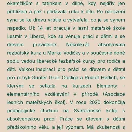
okamžikům s tatínkem v dílně, kdy nejdřív jen
přihlížela a pak i přidávala ruku k dílu. Po narození
syna se ke dřevu vrátila a vytvářela, co je se synem
napadlo. Už 14 let pracuje v lesní mateřské škole
Lesmír v Liberci, kde se věnuje práci s dětmi a se
dřevem pravidelně. Několikrát absolvovala
řezbářský kurz u Marka Vodičky a v současné době
spolu vedou liberecké řezbářské kurzy pro rodiče a
děti. Velkou inspirací pro práci se dřevem s dětmi
pro ni byli Günter Grün Oostiga a Rudolf Hettich, se
kterými se setkala na kurzech Elementy -
elementárního vzdělávání v přírodě (Asociace
lesních mateřských škol). V roce 2020 dokončila
pedagogické studium na Svatojánské koleji s
absolventskou prací Práce se dřevem s dětmi
předškolního věku a její význam. Má zkušenosti s