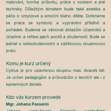
malování, tvorba průsvitu, práce s voskem a jiné
techniky. Důležitým tématem bude také estetika a
péče o smyslové a emoční blaho dítěte. Dotkneme
se práce se symboly a vyprávění příběhů a
pohádek. Budeme se věnovat dotazům účastníků a
účastnic a reflexi jejich pocitů a zkušeností. Bude se
jednat o sebezkušenostní a zážitkovou skupinovou
práci.
Komu je kurz určený
Cyklus je pro uzavřenou skupinu max. dvaceti lidí.
Je určen pedagogům a průvodcům z lesních ale i z
kamenných školek.
Kdo vás kurzem provede
Mgr. Johana Passerin
Johana vystudovala Seminář waldorfské