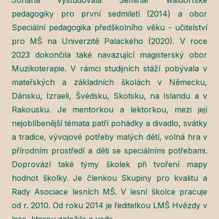
pedagogiky pro první sedmiletí (2014) a obor
Speciální pedagogika předškolního věku - učitelství
pro MŠ na Univerzitě Palackého (2020). V roce
2023 dokončila také navazující magisterský obor
Muzikoterapie. V rámci studijních stáží pobývala v
mateřských a základních školách v Německu,
Dánsku, Izraeli, Švédsku, Skotsku, na Islandu a v
Rakousku. Je mentorkou a lektorkou, mezi její
nejoblíbenější témata patří pohádky a divadlo, svátky
a tradice, vývojové potřeby malých dětí, volná hra v
přírodním prostředí a děti se speciálními potřebami.
Doprovází také týmy školek při tvoření mapy
hodnot školky. Je členkou Skupiny pro kvalitu a
Rady Asociace lesních MŠ. V lesní školce pracuje
od r. 2010. Od roku 2014 je ředitelkou LMŠ Hvězdy v
lese, kterou založila a vede.