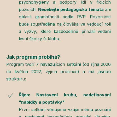
psychohygieny a podpory lidí v řídicích
pozicích.
Nečekejte pedagogická témata
ani
oblasti gramotností podle RVP. Pozornost
bude soustředěna na člověka ve vedoucí roli
a výzvy, které každodenně přináší vedení
lesní školky či klubu.
Jak program probíhá?
Program tvoří 7 navazujících setkání (od října 2026
do května 2027, vyjma prosince) a má jasnou
strukturu:
Říjen: Nastavení kruhu, nadefinování
"nabídky a poptávky"
První setkání věnujeme vzájemnému poznání
a nastavení bezpečných pravidel skupiny.