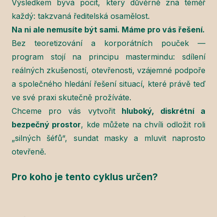
Výsledkem bývá pocit, který důvěrně zná téměř
každý: takzvaná ředitelská osamělost.
Na ni ale nemusíte být sami. Máme pro vás řešení.
Bez teoretizování a korporátních pouček —
program stojí na principu mastermindu: sdílení
reálných zkušeností, otevřenosti, vzájemné podpoře
a společného hledání řešení situací, které právě teď
ve své praxi skutečně prožíváte.
Chceme pro vás vytvořit
hluboký, diskrétní a
bezpečný prostor
, kde můžete na chvíli odložit roli
„silných šéfů“, sundat masky a mluvit naprosto
otevřeně.
Pro koho je tento cyklus určen?