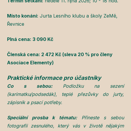
Termín setkání:
neděle 11. října 2026; 10 - 18 hod.
Místo konání:
Jurta Lesního klubu a školy ZeMě,
Řevnice
Plná cena: 3 090 Kč
Členská cena: 2 472 Kč (sleva 20 % pro členy
Asociace Elementy)
Praktické informace pro účastníky
Co s sebou:
Podložku na sezení
(karimatku/podsedák), teplé přezůvky do jurty,
zápisník a psací potřeby.
Speciální prosba k tématu:
Přineste s sebou
fotografii zesnulého, který vás v životě nějakým