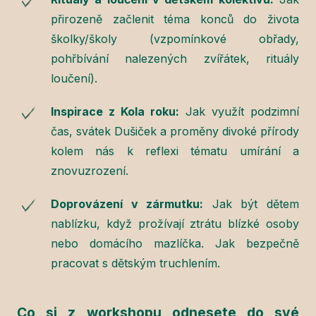
přirozeně začlenit téma konců do života
školky/školy (vzpomínkové obřady,
pohřbívání nalezených zvířátek, rituály
loučení).
Inspirace z Kola roku:
Jak využít podzimní
čas, svátek Dušiček a proměny divoké přírody
kolem nás k reflexi tématu umírání a
znovuzrození.
Doprovázení v zármutku:
Jak být dětem
nablízku, když prožívají ztrátu blízké osoby
nebo domácího mazlíčka. Jak bezpečně
pracovat s dětským truchlením.
Co si z workshopu odnesete do své