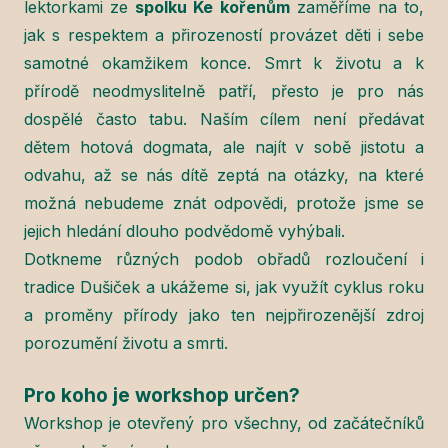
lektorkami ze
spolku Ke kořenům
zaměříme na to,
jak s respektem a přirozeností provázet děti i sebe
samotné okamžikem konce. Smrt k životu a k
přírodě neodmyslitelně patří, přesto je pro nás
dospělé často tabu. Naším cílem není předávat
dětem hotová dogmata, ale najít v sobě jistotu a
odvahu, až se nás dítě zeptá na otázky, na které
možná nebudeme znát odpovědi, protože jsme se
jejich hledání dlouho podvědomě vyhýbali.
Dotkneme různých podob obřadů rozloučení i
tradice Dušiček a ukážeme si, jak využít cyklus roku
a proměny přírody jako ten nejpřirozenější zdroj
porozumění životu a smrti.
Pro koho je workshop určen?
Workshop je otevřený pro všechny, od začátečníků