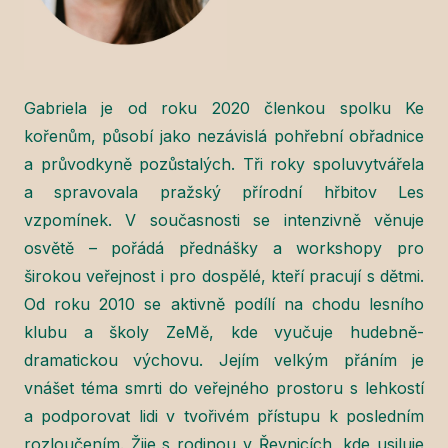
Gabriela je od roku 2020 členkou spolku Ke
kořenům, působí jako nezávislá pohřební obřadnice
a průvodkyně pozůstalých. Tři roky spoluvytvářela
a spravovala pražský přírodní hřbitov Les
vzpomínek. V současnosti se intenzivně věnuje
osvětě – pořádá přednášky a workshopy pro
širokou veřejnost i pro dospělé, kteří pracují s dětmi.
Od roku 2010 se aktivně podílí na chodu lesního
klubu a školy ZeMě, kde vyučuje hudebně-
dramatickou výchovu. Jejím velkým přáním je
vnášet téma smrti do veřejného prostoru s lehkostí
a podporovat lidi v tvořivém přístupu k posledním
rozloučením. Žije s rodinou v Řevnicích, kde usiluje