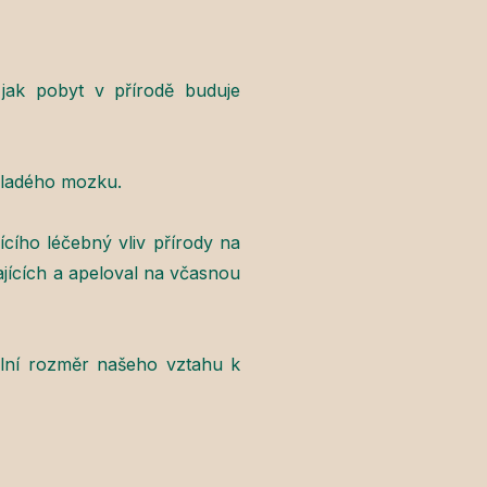
 jak pobyt v přírodě buduje
 mladého mozku.
cího léčebný vliv přírody na
ajících a apeloval na včasnou
ální rozměr našeho vztahu k