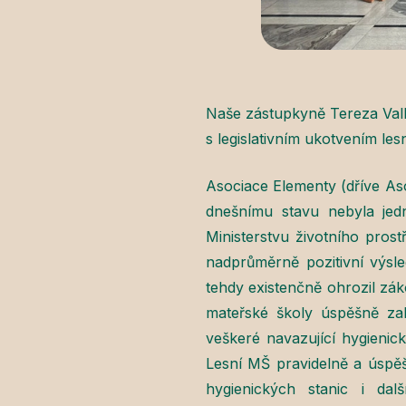
Naše zástupkyně Tereza Val
s legislativním ukotvením les
Asociace Elementy (dříve Asoc
dnešnímu stavu nebyla jed
Ministerstvu životního prost
nadprůměrně pozitivní výsle
tehdy existenčně ohrozil zák
mateřské školy úspěšně zak
veškeré navazující hygienic
Lesní MŠ pravidelně a úspěš
hygienických stanic i dal