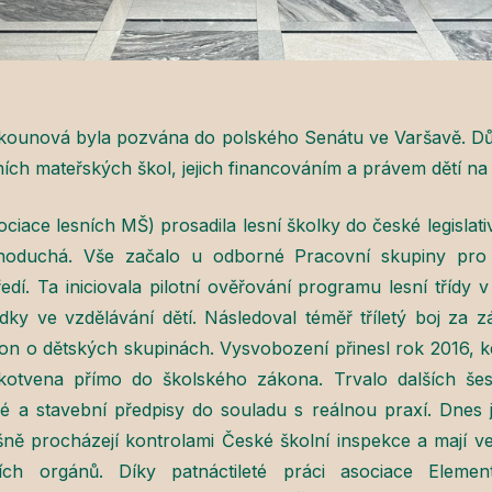
kounová byla pozvána do polského Senátu ve Varšavě. Dův
ních mateřských škol, jejich financováním a právem dětí na
iace lesních MŠ) prosadila lesní školky do české legislativ
noduchá. Vše začalo u odborné Pracovní skupiny pro k
ředí. Ta iniciovala pilotní ověřování programu lesní tříd
dky ve vzdělávání dětí. Následoval téměř tříletý boj za z
on o dětských skupinách. Vysvobození přinesl rok 2016, kdy 
otvena přímo do školského zákona. Trvalo dalších šest
ké a stavební předpisy do souladu s reálnou praxí. Dnes j
ně procházejí kontrolami České školní inspekce a mají v
ších orgánů. Díky patnáctileté práci asociace Eleme