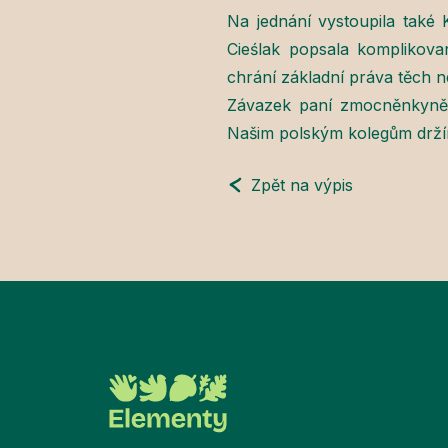
Na jednání vystoupila také
Cieślak popsala komplikovan
chrání základní práva těch n
Závazek paní zmocněnkyně p
Našim polským kolegům držím
Zpět na výpis