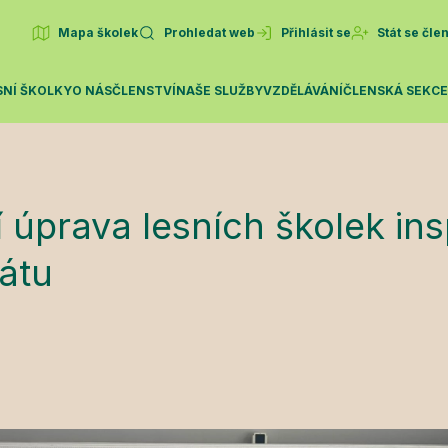
Mapa školek
Prohledat web
Přihlásit se
Stát se čl
SNÍ ŠKOLKY
O NÁS
ČLENSTVÍ
NAŠE SLUŽBY
VZDĚLÁVÁNÍ
ČLENSKÁ SEKC
 úprava lesních školek ins
átu