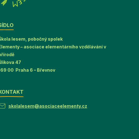
SÍDLO
Škola lesem, pobočný spolek
Elementy – asociace elementárního vzdělávání v
přírodě
Šlikova 47
169 00 Praha 6 – Břevnov
KONTAKT
skolalesem@asociaceelementy.cz