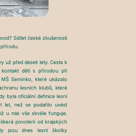
od? Sdílet české zkušenosti
 přírodu.
y už před deseti lety. Cesta k
ontakt dětí s přírodou při
y v MŠ Semínko, které ukázalo
áchranu lesních klubů, které
byla oficiální definice lesní
 let, než se podařilo uvést
iž u nás vše skvěle funguje.
eškerá povolení od krajských
nty jsou dnes lesní školky