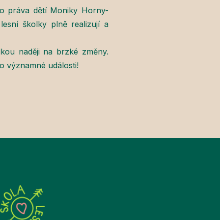
ro práva dětí Moniky Horny-
esní školky plně realizují a
lkou naději na brzké změny.
to významné události!