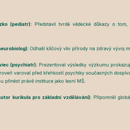
zko (pediatr)
: Představil tvrdé vědecké důkazy o tom,
neurobiolog)
: Odhalil klíčový vliv přírody na zdravý vývoj
iec (psychiatr)
: Prezentoval výsledky výzkumu prokazují
Zároveň varoval před křehkostí psychiky současných dospív
 přinést právě instituce jako lesní MŠ.
autor kurikula pro základní vzdělávání)
: Připomněl glob