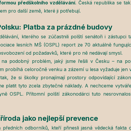
formou předškolního vzdělávání
. Česká republika se tak
m pro další země, které ji potřebují.
 Polsku: Platba za prázdné budovy
ávání, kterého se zúčastnili polští senátoři i zástupci t
asociace lesních MŠ (OSPL) report ze 70 aktuálně fungujíc
 a osvobození od požadavků, které pro ně nedávají smysl.
jí na podobný problém, jaký jsme řešili v Česku – na p
om probíhá celoročně venku a zázemí u lesa vyžaduje jen 
 tak, že si školky pronajímají prostory odpovídající záko
 platit tyto zcela zbytečné náklady. A nechceme vytvářet
ně OSPL. Přítomní polští zákonodárci tuto nesrovnalost
íroda jako nejlepší prevence
 předních odborníků, kteří přinesli jasná vědecká fakta o