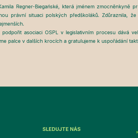
 Kamila Regner-Biegańské, která jménem zmocněnkyně p
ou právní situaci polských předškoláků. Zdůraznila, že l
ejmenších.
odpořit asociaci OSPL v legislativním procesu dává ve
e palce v dalších krocích a gratulujeme k uspořádání tak
SLEDUJTE NÁS