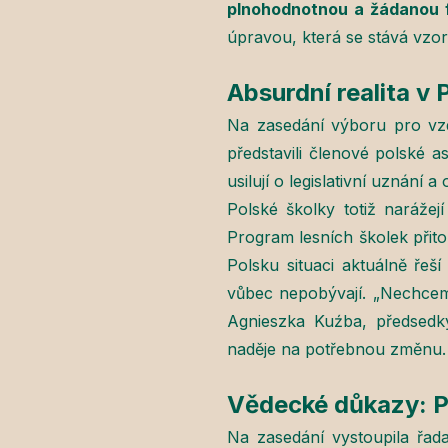
plnohodnotnou a žádanou 
úpravou, která se stává vzore
Absurdní realita v
Na zasedání výboru pro vzděl
představili členové polské 
usilují o legislativní uznání
Polské školky totiž naráže
Program lesních školek přit
Polsku situaci aktuálně řeší
vůbec nepobývají. „Nechceme
Agnieszka Kuźba, předsedky
naděje na potřebnou změnu.
Vědecké důkazy: Př
Na zasedání vystoupila řada