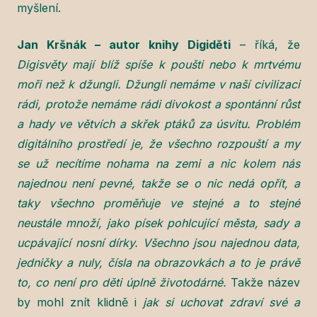
myšlení.
Jan Kršnák – autor knihy Digiděti
– říká, že
Digisvěty mají blíž spíše k poušti nebo k mrtvému
moři než k džungli. Džungli nemáme v naší civilizaci
rádi, protože nemáme rádi divokost a spontánní růst
a hady ve větvích a skřek ptáků za úsvitu. Problém
digitálního prostředí je, že všechno rozpouští a my
se už necítíme nohama na zemi a nic kolem nás
najednou není pevné, takže se o nic nedá opřít, a
taky všechno proměňuje ve stejné a to stejné
neustále množí, jako písek pohlcující města, sady a
ucpávající nosní dírky. Všechno jsou najednou data,
jedničky a nuly, čísla na obrazovkách a to je právě
to, co není pro děti úplně životodárné.
Takže název
by mohl znít klidně i
jak si uchovat zdraví své a