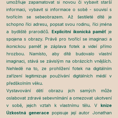
umožňuje zapamatovat si novou či vybavit starší
informaci, vybavit si informace o sobě - souvisí s
tvořícím se sebeobrazem. Až šestileté dítě je
schopno říci adresu, popsat svou rodinu, říci jména
a bydliště prarodičů.
Explicitní ikonická paměť
je
spojena s obrazy. Právě pro tvořící se imaginaci a
ikonickou paměť je záplava fotek a videí přímo
hrozbou. Namísto, aby dítě budovalo vlastní
imaginaci, stává se závislým na obrázcích vnějších.
Nehledě na to, ze prohlížení fotek na digitálním
zařízení legitimizuje používání digitálních médií v
předškolním věku.
Vystavování dětí obrazu jich samých může
oslabovat zdravé sebevnímání a omezovat ukotvení
v sobě, jejich vztah k vlastnímu tělu. V
knize
Úzkostná generace
popisuje její autor Jonathan