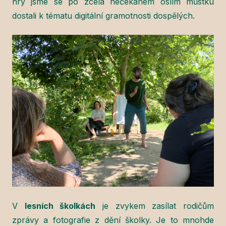
hry jsme se po zcela nečekaném oslím můstku
dostali k tématu digitální gramotnosti dospělých.
V
lesních školkách
je zvykem zasílat rodičům
zprávy a fotografie z dění školky. Je to mnohde