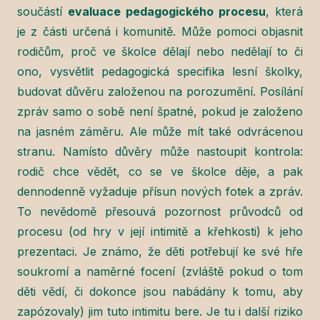
součástí
evaluace pedagogického procesu
, která
je z části určená i komunitě. Může pomoci objasnit
rodičům, proč ve školce dělají nebo nedělají to či
ono, vysvětlit pedagogická specifika lesní školky,
budovat důvěru založenou na porozumění. Posílání
zpráv samo o sobě není špatné, pokud je založeno
na jasném záměru. Ale může mít také odvrácenou
stranu. Namísto důvěry může nastoupit kontrola:
rodič chce vědět, co se ve školce děje, a pak
dennodenně vyžaduje přísun nových fotek a zpráv.
To nevědomě přesouvá pozornost průvodců od
procesu (od hry v její intimitě a křehkosti) k jeho
prezentaci. Je známo, že děti potřebují ke své hře
soukromí a naměrné focení (zvláště pokud o tom
děti vědí, či dokonce jsou nabádány k tomu, aby
zapózovaly) jim tuto intimitu bere. Je tu i další riziko