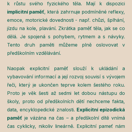
k růstu svého fyzického těla. Mají k dispozici
implicitní paměť
, která zahrnuje podmíněné reflexy,
emoce, motorické dovednosti - např. chůzi, šplhání,
jízdu na kole, plavání. Zkrátka paměť těla, jak se co
dělá. Je spojená s pohybem, rytmem a s návyky.
Tento druh paměti můžeme plně oslovovat v
předškolním vzdělávání.
Naopak explicitní paměť slouží k ukládání a
vybavování informací a její rozvoj souvisí s vývojem
řeči, který je ukončen teprve kolem šestého roku.
Proto je věk šesti až sedmi let dobou nástupu do
školy, proto od předškolních dětí nechceme fakta,
data, encyklopedické znalosti.
Explicitní epizodická
paměť
je vázána na čas – a předškolní dítě vnímá
čas cyklicky, nikoliv lineárně. Explicitní pameť nám