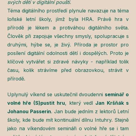
svých dětí v digitální poušti
.
Téma digitálního prostředí plynule navazuje na téma
loňské letní školy, jímž byla HRA. Právě hra v
přírodě je lékem a protiváhou digitálního světa.
Člověk při zapojuje všechny smysly, spolupracuje s
druhými, hýbe se, je živý. Příroda je prostor pro
posílení digitální odolnosti dětí i dospělých. Proto je
klíčové vytvářet si zdravé návyky - například tolik
času, kolik strávíme před obrazovkou, strávit v
přírodě.
Uplynulý víkend se uskutečnil dvoudenni
seminář o
volné hře (S)pustit hru
, který vedl
Jan Kršňák s
Johanou Passerin
. Jan bude jedním z lektorů Letní
školy, kde bude mít kontinuální dílnu Intuhry. Stejně
jako na víkendovém semináři o volné hře se i tam