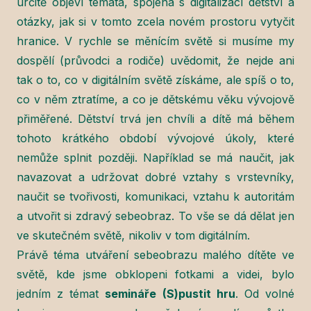
určitě objeví témata, spojená s digitalizací dětství a
otázky, jak si v tomto zcela novém prostoru vytyčit
hranice. V rychle se měnícím světě si musíme my
dospělí (průvodci a rodiče) uvědomit, že nejde ani
tak o to, co v digitálním světě získáme, ale spíš o to,
co v něm ztratíme, a co je dětskému věku vývojově
přiměřené. Dětství trvá jen chvíli a dítě má během
tohoto krátkého období vývojové úkoly, které
nemůže splnit později. Například se má naučit, jak
navazovat a udržovat dobré vztahy s vrstevníky,
naučit se tvořivosti, komunikaci, vztahu k autoritám
a utvořit si zdravý sebeobraz. To vše se dá dělat jen
ve skutečném světě, nikoliv v tom digitálním.
Právě téma utváření sebeobrazu malého dítěte ve
světě, kde jsme obklopeni fotkami a videi, bylo
jedním z témat
semináře (S)pustit hru
. Od volné