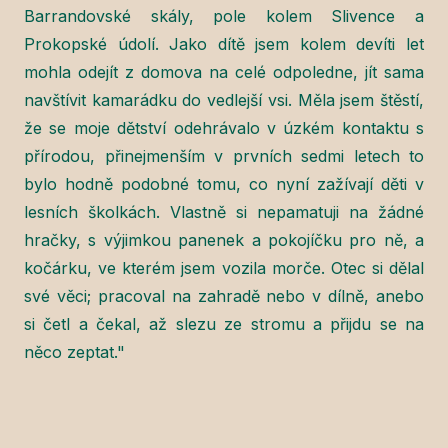
Barrandovské skály, pole kolem Slivence a
Prokopské údolí. Jako dítě jsem kolem devíti let
mohla odejít z domova na celé odpoledne, jít sama
navštívit kamarádku do vedlejší vsi. Měla jsem štěstí,
že se moje dětství odehrávalo v úzkém kontaktu s
přírodou, přinejmenším v prvních sedmi letech to
bylo hodně podobné tomu, co nyní zažívají děti v
lesních školkách. Vlastně si nepamatuji na žádné
hračky, s výjimkou panenek a pokojíčku pro ně, a
kočárku, ve kterém jsem vozila morče. Otec si dělal
své věci; pracoval na zahradě nebo v dílně, anebo
si četl a čekal, až slezu ze stromu a přijdu se na
něco zeptat."