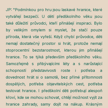
JP: "Podmínkou pro hru jsou laskavé hranice, které
vytvářejí bezpečí. U dětí předškolního věku jsou
také důležití průvodci, kteří přinášejí inspiraci. Bylo
by velikým omylem si myslet, že stačí pouze
příroda, která vše vyřeší. Když chybí průvodce, děti
nemají dostatečný prostor si hrát, protože nemají
stoprocentní bezstarostnost, kterou jim přinášejí
hranice. To se týká především předškolního věku.
Samozřejmě s přibývajícími léty a s narůstající
schopností představivosti roste i potřeba a
dovednost hrát si o samotě, bez přímé přítomnosti
dospělých, potřeba objevitelských cest, potřeba
testovat hranice. I předškolní děti potřebují alespoň
křoví, kde se mohou schovat, chtějí možnost vyjít za
hranice zahrady, samy dojít na nákup. Krásným