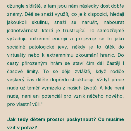
džungle sídliště, a tam jsou nám následky dost dobře
známy. Děti se snaží využít, co je k dispozici, hledají
jakoukoli skulinu, snaží se narušit, nabourat
jednotvárnost, která je frustrující. To samozřejmě
vyžaduje extrémní energii a projevuje se to jako
sociálně patologické jevy, někdy je to útěk do
virtuality nebo k extrémnímu zkoumání hranic. Do
cesty přirozeným hrám se staví čím dál častěji i
časové limity. To se děje zvláště, když rodiče
veškerý čas dítěte dopředu strukturují. Vždyť přece
nuda už téměř vymizela z našich životů. A kde není
nuda, není ani potenciál pro vznik něčeho nového,
pro vlastní vůli."
Jak tedy dětem prostor poskytnout? Co musíme
vzít v potaz?