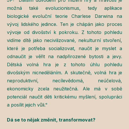
JP: "Dalším důvodem pro mizení hry a hravosti je
možná také evolucionismus, tedy aplikace
biologické evoluční teorie Charlese Darwina na
vývoj lidského jedince. Ten je chápán jako proces
vývoje od divošství k pokroku. Z tohoto pohledu
vidíme dítě jako necivilizované, nekulturní stvoření,
které je potřeba socializovat, naučit je myslet a
odnaučit je věřit na nadpřirozené bytosti a jevy.
Dětská volná hra je z tohoto úhlu pohledu
divošským nicneděláním. A skutečně, volná hra je
neproduktivní, necílevědomá, neúčelová,
ekonomicky zcela neužitečná. Ale má v sobě
potenciál naučit děti kritickému myšlení, spolupráci
a posílit jejich vůli."
Dá se to nějak změnit, transformovat?