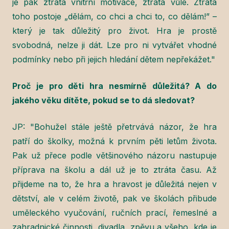
je pak ztráta vnitřní motivace, ztráta vůle. Ztráta
toho postoje „dělám, co chci a chci to, co dělám!” –
který je tak důležitý pro život. Hra je prostě
svobodná, nelze ji dát. Lze pro ni vytvářet vhodné
podmínky nebo při jejich hledání dětem nepřekážet."
Proč je pro děti hra nesmírně důležitá? A do
jakého věku dítěte, pokud se to dá sledovat?
JP: "Bohužel stále ještě přetrvává názor, že hra
patří do školky, možná k prvním pěti letům života.
Pak už přece podle většinového názoru nastupuje
příprava na školu a dál už je to ztráta času. Až
přijdeme na to, že hra a hravost je důležitá nejen v
dětství, ale v celém životě, pak ve školách přibude
uměleckého vyučování, ručních prací, řemeslné a
zahradnické činnosti, divadla, zpěvu a všeho, kde je