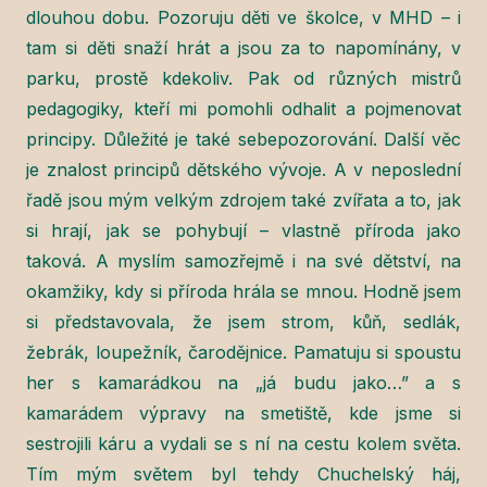
dlouhou dobu. Pozoruju děti ve školce, v MHD – i
tam si děti snaží hrát a jsou za to napomínány, v
parku, prostě kdekoliv. Pak od různých mistrů
pedagogiky, kteří mi pomohli odhalit a pojmenovat
principy. Důležité je také sebepozorování. Další věc
je znalost principů dětského vývoje. A v neposlední
řadě jsou mým velkým zdrojem také zvířata a to, jak
si hrají, jak se pohybují – vlastně příroda jako
taková. A myslím samozřejmě i na své dětství, na
okamžiky, kdy si příroda hrála se mnou. Hodně jsem
si představovala, že jsem strom, kůň, sedlák,
žebrák, loupežník, čarodějnice. Pamatuju si spoustu
her s kamarádkou na „já budu jako…” a s
kamarádem výpravy na smetiště, kde jsme si
sestrojili káru a vydali se s ní na cestu kolem světa.
Tím mým světem byl tehdy Chuchelský háj,