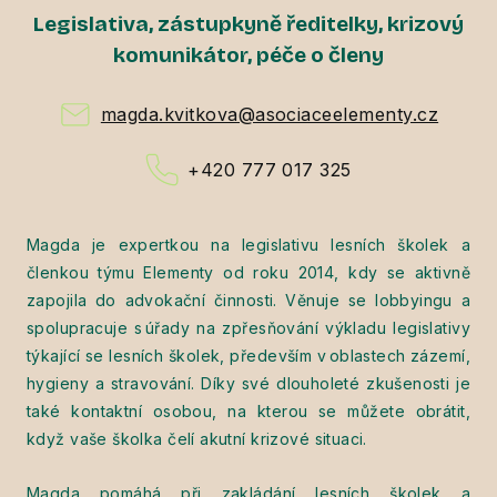
Legislativa, zástupkyně ředitelky, krizový
komunikátor, péče o členy
magda.kvitkova@asociaceelementy.cz
+420 777 017 325
Magda je expertkou na legislativu lesních školek a
členkou týmu Elementy od roku 2014, kdy se aktivně
zapojila do advokační činnosti. Věnuje se lobbyingu a
spolupracuje s úřady na zpřesňování výkladu legislativy
týkající se lesních školek, především v oblastech zázemí,
hygieny a stravování. Díky své dlouholeté zkušenosti je
také kontaktní osobou, na kterou se můžete obrátit,
když vaše školka čelí akutní krizové situaci.
Magda pomáhá při zakládání lesních školek a