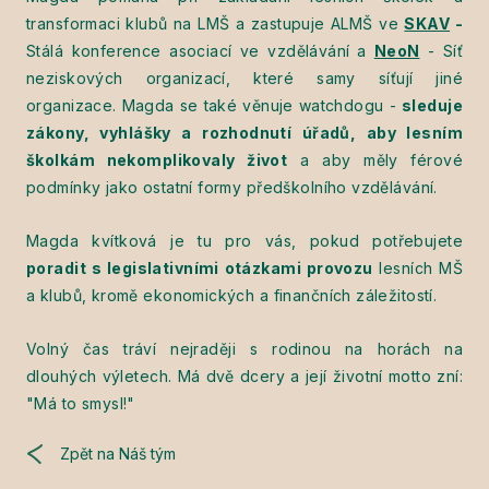
transformaci klubů na LMŠ a zastupuje ALMŠ ve
SKAV
-
Stálá konference asociací ve vzdělávání
a
NeoN
- Síť
neziskových organizací, které samy síťují jiné
organizace. Magda se také věnuje watchdogu -
sleduje
zákony, vyhlášky a rozhodnutí úřadů, aby lesním
školkám nekomplikovaly život
a aby měly férové
podmínky jako ostatní formy předškolního vzdělávání.
Magda kvítková je tu pro vás, pokud potřebujete
poradit s legislativními otázkami provozu
lesních MŠ
a klubů, kromě ekonomických a finančních záležitostí.
Volný čas tráví nejraději s rodinou na horách na
dlouhých výletech. Má dvě dcery a její životní motto zní:
"Má to smysl!"
Zpět na Náš tým