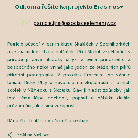
Odborná řešitelka projektu Erasmus+
patricie.jira@asociaceelementy.cz
Patricie působí v lesním klubu Skaláček v Sedmihorkách
a je maminkou dvou holčiček. Předškolní vzdělávání v
přírodě jí dává hluboký smysl a téma přínosného a
bezpečného rizika vnímá jako jeden ze stěžejních pilířů
přírodní pedagogiky. V projektu Erasmus+ se věnuje
tématu Risky Play a navazuje na zkušenosti z lesních
školek v Německu a Skotsku. Baví ji hledat způsoby, jak
toto téma lépe pochopit, popsat a přiblížit dalším
průvodcům, ale i širší veřejnosti.
Ráda čte, toulá se v přírodě a cestuje.
Zpět na Náš tým