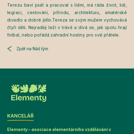
Terezu baví psát a pracovat s lidmi, má ráda život, lidi,
legraci, cestování, přírodu, architekturu, amatérské
divadlo a dobré jídlo.Tereza se svým mužem vychovává
čtyři děti. Nejraději leží v trávě a dívá se, jak spolu hrají
fotbal, nebo pořádá zahradní hostiny pro své přátele.
Zpět na Náš tým
KANCELÁŘ
Elementy – asociace elementárního vzdělávání v